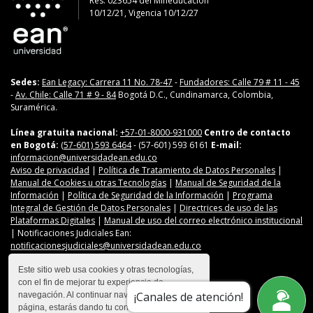
Res. 023654
del
Mineducación
10/12/21, Vigencia 10/12/27
Sedes:
Ean Legacy: Carrera 11 No. 78-47
-
Fundadores: Calle 79 # 11 - 45
-
Av. Chile: Calle 71 # 9 - 84
Bogotá D.C., Cundinamarca, Colombia,
Suramérica.
Línea gratuita nacional:
+57-01-8000-931000
Centro de contacto
en Bogotá:
(57-601) 593 6464
- (57-601) 593 6161
E-mail:
informacion@universidadean.edu.co
Aviso de privacidad
|
Política de Tratamiento de Datos Personales
|
Manual de Cookies u otras Tecnologías
|
Manual de Seguridad de la
Información
|
Política de Seguridad de la Información
|
Programa
Integral de Gestión de Datos Personales
|
Directrices de uso de las
Plataformas Digitales
|
Manual de uso del correo electrónico institucional
| Notificaciones Judiciales Ean:
notificacionesjudiciales@universidadean.edu.co
Este sitio web usa cookies y otras tecnologías,
con el fin de mejorar tu experiencia de
Contáctanos
¡Canales de atención!
navegación. Al continuar navegando en esta
Menú Redes Sociales
página, estarás dando tu consentimiento para