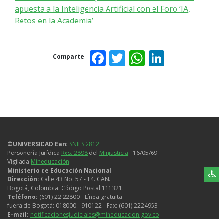
apuesta a la Inteligencia Artificial con el Foro ‘IA,
Retos en la Academia’
Facebook
Twitter
WhatsAp
Linked
Comparte
©UNIVERSIDAD Ean:
SNIES 2812
Personería Jurídica
Res. 2898
del
Minjusticia
- 16/05/69
Vigilada
Mineducación
Ministerio de Educación Nacional
Dirección:
Calle 43 No. 57 - 14. CAN.
Bogotá, Colombia. Código Postal 111321.
Teléfono:
(601) 22 22800 - Línea gratuita
fuera de Bogotá: 018000 - 910122 - Fax: (601) 2224953
E-mail:
notificacionesjudiciales@mineducacion.gov.co