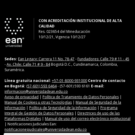
CON ACREDITACIÓN INSTITUCIONAL DE ALTA
CALIDAD
Res. 023654
del
Mineducación
10/12/21, Vigencia 10/12/27
Sedes:
Ean Legacy: Carrera 11 No. 78-47
-
Fundadores: Calle 79 # 11 - 45
-
Av. Chile: Calle 71 # 9 - 84
Bogotá D.C., Cundinamarca, Colombia,
Suramérica.
Línea gratuita nacional:
+57-01-8000-931000
Centro de contacto
en Bogotá:
(57-601) 593 6464
- (57-601) 593 6161
E-mail:
informacion@universidadean.edu.co
Aviso de privacidad
|
Política de Tratamiento de Datos Personales
|
Manual de Cookies u otras Tecnologías
|
Manual de Seguridad de la
Información
|
Política de Seguridad de la Información
|
Programa
Integral de Gestión de Datos Personales
|
Directrices de uso de las
Plataformas Digitales
|
Manual de uso del correo electrónico institucional
| Notificaciones Judiciales Ean:
notificacionesjudiciales@universidadean.edu.co