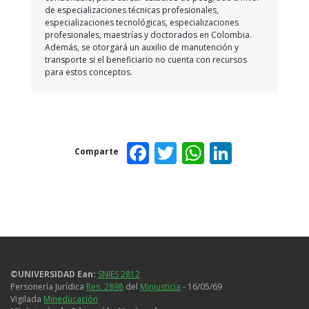
de especializaciones técnicas profesionales,
especializaciones tecnológicas, especializaciones
profesionales, maestrías y doctorados en Colombia.
Además, se otorgará un auxilio de manutención y
transporte si el beneficiario no cuenta con recursos
para estos conceptos.
Facebook
Twitter
WhatsAp
Linked
Comparte
©UNIVERSIDAD Ean:
SNIES 2812
Personería Jurídica
Res. 2898
del
Minjusticia
- 16/05/69
Vigilada
Mineducación