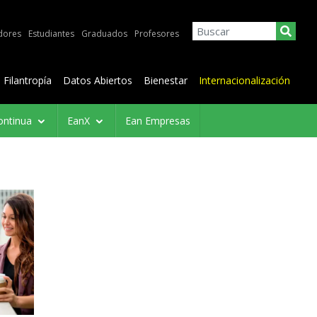
dores
Estudiantes
Graduados
Profesores
Filantropía
Datos Abiertos
Bienestar
Internacionalización
ontinua
EanX
Ean Empresas