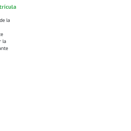
trícula
de la
te
 la
ante
tsApp
inkedIn