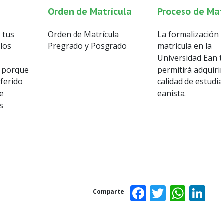
Orden de Matrícula
Proceso de Ma
Orden de Matrícula
La formalización 
 tus
Pregrado y Posgrado
matrícula en la
los
Universidad Ean 
permitirá adquirir
, porque
calidad de estudi
eferido
eanista.
te
s
Facebook
Twitter
Wha
L
Comparte