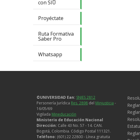
con SIU
Proyéctate
Ruta Formativa
Saber Pro
Whatsapp
Legal
©UNIVERSIDAD Ean:
SNIES 2812
Resolu
Personería Jurídica
Res. 2898
del
Minjusticia
-
Regla
16/05/69
Reglam
Vigilada
Mineducación
Resol
Ministerio de Educación Nacional
Dirección:
Calle 43 No. 57 - 14. CAN.
Estatu
Bogotá, Colombia. Código Postal 111321.
Regla
Teléfono:
(601) 22 22800 - Línea gratuita