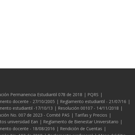
es
ción Permanencia Estudiantil 078 de 2018
PQRS
mento docente - 27/10/2005
Reglamento estudiantil - 21/07/16
ento estudiantil -17/10/13
Resolución 00107 - 14/11/2018
ución No. 007 de 2023 - Comité PAS
Tarifas y Precios
tos universidad Ean
Reglamento de Bienestar Universitario
mento docente - 18/08/2016
Rendición de Cuentas