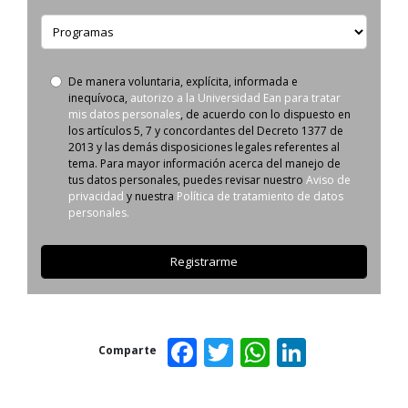
Programas
De manera voluntaria, explícita, informada e
Autorizo
inequívoca,
autorizo a la Universidad Ean para tratar
uso
mis datos personales
, de acuerdo con lo dispuesto en
de
los artículos 5, 7 y concordantes del Decreto 1377 de
datos
2013 y las demás disposiciones legales referentes al
personales
tema. Para mayor información acerca del manejo de
tus datos personales, puedes revisar nuestro
Aviso de
privacidad
y nuestra
Política de tratamiento de datos
personales.
Facebook
Twitter
WhatsAp
Linked
Comparte