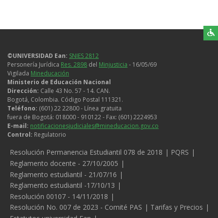
©UNIVERSIDAD Ean:
SNIES 2812
Personería Jurídica
Res. 2898
del
Minjusticia
- 16/05/69
Vigilada
Mineducación
Ministerio de Educación Nacional
Dirección:
Calle 43 No. 57 - 14. CAN.
Bogotá, Colombia. Código Postal 111321.
Teléfono:
(601) 22 22800 - Línea gratuita
fuera de Bogotá: 018000 - 910122 - Fax: (601) 2224953
E-mail:
notificacionesjudiciales@mineducacion.gov.co
Control:
Regulatorio
Legales
Resolución Permanencia Estudiantil 078 de 2018
PQRS
Reglamento docente - 27/10/2005
Reglamento estudiantil - 21/07/16
Reglamento estudiantil -17/10/13
Resolución 00107 - 14/11/2018
Resolución No. 007 de 2023 - Comité PAS
Tarifas y Precios