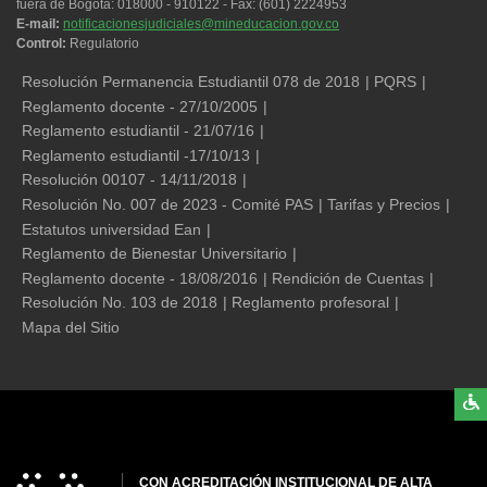
fuera de Bogotá: 018000 - 910122 - Fax: (601) 2224953
E-mail:
notificacionesjudiciales@mineducacion.gov.co
Control:
Regulatorio
Legales
Resolución Permanencia Estudiantil 078 de 2018
PQRS
Reglamento docente - 27/10/2005
Reglamento estudiantil - 21/07/16
Reglamento estudiantil -17/10/13
Resolución 00107 - 14/11/2018
Resolución No. 007 de 2023 - Comité PAS
Tarifas y Precios
Estatutos universidad Ean
Reglamento de Bienestar Universitario
Reglamento docente - 18/08/2016
Rendición de Cuentas
Resolución No. 103 de 2018
Reglamento profesoral
Mapa del Sitio
CON ACREDITACIÓN INSTITUCIONAL DE ALTA