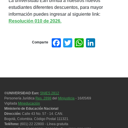
La universidad Ean brinda a nuestros nuevos
estudiantes diferentes descuentos, para mayor
información puedes ingresar al siguiente link:
Resolución 010 de 2026.
Facebook
Twitter
WhatsApp
LinkedI
Comparte
©UNIVERSIDAD Ean:
SNIES 2812
Personería Jurídica
Res. 2898
del
Minjusticia
- 16/05/69
Vigilada
Mineducación
Ministerio de Educación Nacional
Dirección:
Calle 43 No. 57 - 14. CAN.
Bogotá, Colombia. Código Postal 111321.
Teléfono:
(601) 22 22800 - Línea gratuita