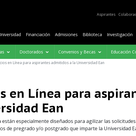
e audiencias
Aspirantes
Colabora
Contenidos
Universidad
Financiación
Admisiones
Biblioteca
Investigación
ías
Doctorados
Convenios y Becas
Educación C
cios en Línea para aspirantes admitidos a la Universidad Ean
os en Línea para aspira
ersidad Ean
a están especialmente diseñados para agilizar las solicitude
s de pregrado y/o postgrado que imparte la Universidad E