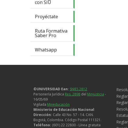
con SIU
Proyéctate
Ruta Formativa
Saber Pro
Whatsapp
Legal
©UNIVERSIDAD Ean:
SNIES 2812
Resolu
Personería Jurídica
Res. 2898
del
Minjusticia
-
Regla
16/05/69
Reglam
Vigilada
Mineducación
Resol
Ministerio de Educación Nacional
Dirección:
Calle 43 No. 57 - 14. CAN.
Estatu
Bogotá, Colombia. Código Postal 111321.
Regla
Teléfono:
(601) 22 22800 - Línea gratuita