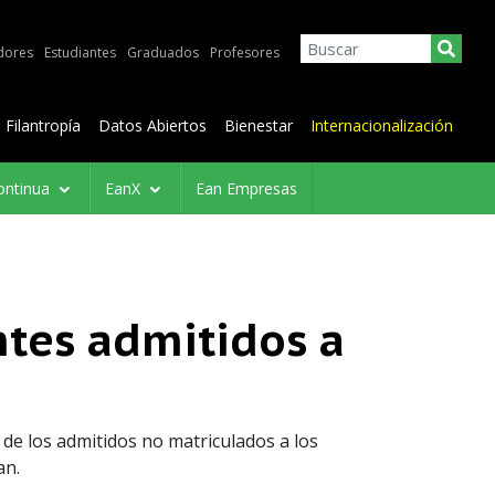
dores
Estudiantes
Graduados
Profesores
Filantropía
Datos Abiertos
Bienestar
Internacionalización
ontinua
EanX
Ean Empresas
ntes admitidos a
s de los admitidos no matriculados a los
an.