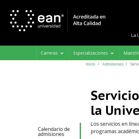
Menú d
Menu 
La 
Navegación
Carreras
Especializaciones
Maestr
principal
Inicio
Admisiones
Servi
Servici
la Univ
Los servicios en líne
Calendario de
programas académico
admisiones