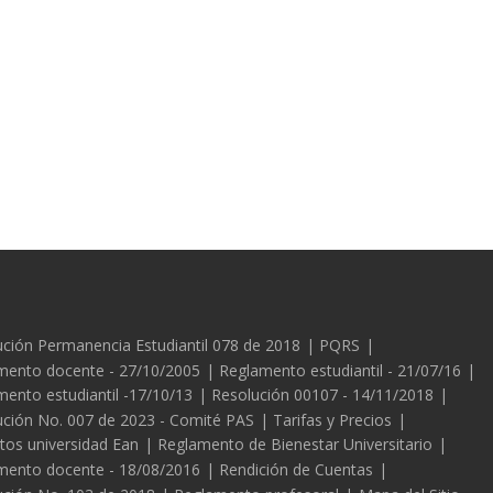
es
ción Permanencia Estudiantil 078 de 2018
PQRS
mento docente - 27/10/2005
Reglamento estudiantil - 21/07/16
ento estudiantil -17/10/13
Resolución 00107 - 14/11/2018
ución No. 007 de 2023 - Comité PAS
Tarifas y Precios
tos universidad Ean
Reglamento de Bienestar Universitario
mento docente - 18/08/2016
Rendición de Cuentas