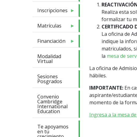
REACTIVACIÓN
Inscripciones
Realiza esta so
formalizar tu m
Matrículas
CERTIFICADO 
La oficina de Ad
Financiación
indique la info
matriculados, s
la
mesa de serv
Modalidad
Virtual
La oficina de Admisio
hábiles.
Sesiones
Posgrados
IMPORTANTE:
En ca
aspirante/estudiante
Convenio
Cambridge
momento de la formal
International
Education
Ingresa a la mesa de
Te apoyamos
en tu
crecimiento