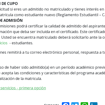
 DE CUPO
licitud si eres un admitido no matriculado y tienes interés e
atrícula como estudiante nuevo (Reglamento Estudiantil – Ca
DE ADMISIÓN
misiones podrá certificar la calidad de admitido del aspirante
rmación que deba ser incluida en el certificado. Este certific
i Usted se encuentra matriculado deberá solicitarlo ante la 
icios
- estudiantes.
nes remitirá a tu correo electrónico personal, respuesta a tu 
so de haber sido admitido(a) en un período académico previo 
 acepta las condiciones y características del programa acad
ización de la matricula.
 servicios - primera opción
Facebook
Twitter
Wha
L