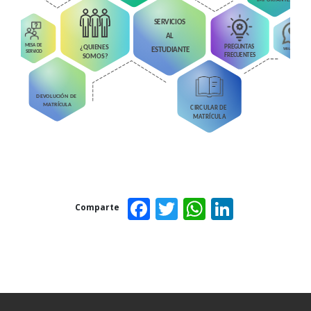
SERVICIOS
AL
MESA DE
PREGUNTAS
¿QUIENES
WHATSAPP
ESTUDIANTE
SERVICIO
FRECUENTES
SOMOS?
DEVOLUCIÓN DE
MATRÍCULA
CIRCULAR DE
MATRÍCULA
Facebook
Twitter
WhatsAp
Linked
Comparte