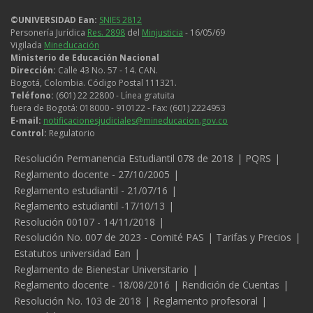
©UNIVERSIDAD Ean:
SNIES 2812
Personería Jurídica
Res. 2898
del
Minjusticia
- 16/05/69
Vigilada
Mineducación
Ministerio de Educación Nacional
Dirección:
Calle 43 No. 57 - 14. CAN.
Bogotá, Colombia. Código Postal 111321.
Teléfono:
(601) 22 22800 - Línea gratuita
fuera de Bogotá: 018000 - 910122 - Fax: (601) 2224953
E-mail:
notificacionesjudiciales@mineducacion.gov.co
Control:
Regulatorio
Legales
Resolución Permanencia Estudiantil 078 de 2018
PQRS
Reglamento docente - 27/10/2005
Reglamento estudiantil - 21/07/16
Reglamento estudiantil -17/10/13
Resolución 00107 - 14/11/2018
Resolución No. 007 de 2023 - Comité PAS
Tarifas y Precios
Estatutos universidad Ean
Reglamento de Bienestar Universitario
Reglamento docente - 18/08/2016
Rendición de Cuentas
Resolución No. 103 de 2018
Reglamento profesoral