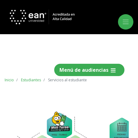
Menú de audiencias
Inicio
Estudiantes
Servicios al estudiante
FECHAS
MELI - TURNO
IMPORTANTES