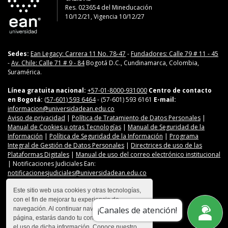
Res. 023654
del
Mineducación
10/12/21, Vigencia 10/12/27
Sedes:
Ean Legacy: Carrera 11 No. 78-47
-
Fundadores: Calle 79 # 11 - 45
-
Av. Chile: Calle 71 # 9 - 84
Bogotá D.C., Cundinamarca, Colombia,
Suramérica.
Línea gratuita nacional:
+57-01-8000-931000
Centro de contacto
en Bogotá:
(57-601) 593 6464
- (57-601) 593 6161
E-mail:
informacion@universidadean.edu.co
Aviso de privacidad
|
Política de Tratamiento de Datos Personales
|
Manual de Cookies u otras Tecnologías
|
Manual de Seguridad de la
Información
|
Política de Seguridad de la Información
|
Programa
Integral de Gestión de Datos Personales
|
Directrices de uso de las
Plataformas Digitales
|
Manual de uso del correo electrónico institucional
| Notificaciones Judiciales Ean:
notificacionesjudiciales@universidadean.edu.co
Este sitio web usa cookies y otras tecnologías,
con el fin de mejorar tu experiencia de
Contáctanos
¡Canales de atención!
navegación. Al continuar navegando en esta
Menú Redes Sociales
página, estarás dando tu consentimiento para
el uso de dicha información. Conoce nuestro