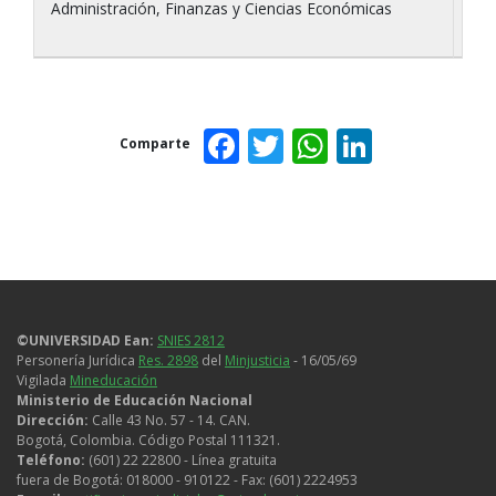
Administración, Finanzas y Ciencias Económicas
Int
Facebook
Twitter
WhatsAp
Linked
Comparte
©UNIVERSIDAD Ean:
SNIES 2812
Personería Jurídica
Res. 2898
del
Minjusticia
- 16/05/69
Vigilada
Mineducación
Ministerio de Educación Nacional
Dirección:
Calle 43 No. 57 - 14. CAN.
Bogotá, Colombia. Código Postal 111321.
Teléfono:
(601) 22 22800 - Línea gratuita
fuera de Bogotá: 018000 - 910122 - Fax: (601) 2224953