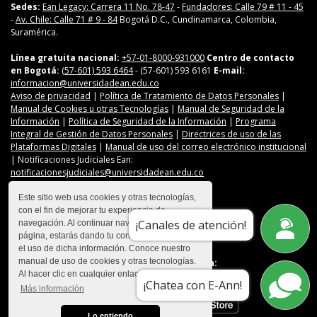
Sedes:
Ean Legacy: Carrera 11 No. 78-47
-
Fundadores: Calle 79 # 11 - 45
-
Av. Chile: Calle 71 # 9 - 84
Bogotá D.C., Cundinamarca, Colombia,
Suramérica.
Línea gratuita nacional:
+57-01-8000-931000
Centro de contacto
en Bogotá:
(57-601) 593 6464
- (57-601) 593 6161
E-mail:
informacion@universidadean.edu.co
Aviso de privacidad
|
Política de Tratamiento de Datos Personales
|
Manual de Cookies u otras Tecnologías
|
Manual de Seguridad de la
Información
|
Política de Seguridad de la Información
|
Programa
Integral de Gestión de Datos Personales
|
Directrices de uso de las
Plataformas Digitales
|
Manual de uso del correo electrónico institucional
| Notificaciones Judiciales Ean:
notificacionesjudiciales@universidadean.edu.co
Este sitio web usa cookies y otras tecnologías,
con el fin de mejorar tu experiencia de
Contáctanos
¡Canales de atención!
navegación. Al continuar navegando en esta
Menú Redes Sociales
página, estarás dando tu consentimiento para
el uso de dicha información. Conoce nuestro
manual de uso de cookies y otras tecnologías.
Descarga nuestra app en:
Al hacer clic en cualquier enlace
¡Chatea con E-Ann!
Más información
Lo entiendo