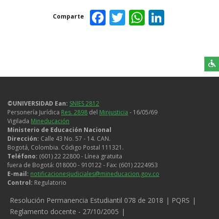
Facebook
Twitter
WhatsAp
Linked
Comparte
©UNIVERSIDAD Ean:
SNIES 2812
Personería Jurídica
Res. 2898
del
Minjusticia
- 16/05/69
Vigilada
Mineducación
Ministerio de Educación Nacional
Dirección:
Calle 43 No. 57 - 14. CAN.
Bogotá, Colombia. Código Postal 111321.
Teléfono:
(601) 22 22800 - Línea gratuita
fuera de Bogotá: 018000 - 910122 - Fax: (601) 2224953
E-mail:
notificacionesjudiciales@mineducacion.gov.co
Control:
Regulatorio
Legales
Resolución Permanencia Estudiantil 078 de 2018
PQRS
Reglamento docente - 27/10/2005