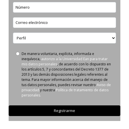
Numero de contacto
Correo electrónico
Perfil
De manera voluntaria, explícita, informada e
Autorizo
inequívoca,
autorizo a la Universidad Ean para tratar
uso
mis datos personales
, de acuerdo con lo dispuesto en
de
los artículos 5, 7 y concordantes del Decreto 1377 de
datos
2013 y las demás disposiciones legales referentes al
personales
tema. Para mayor información acerca del manejo de
tus datos personales, puedes revisar nuestro
Aviso de
privacidad
y nuestra
Política de tratamiento de datos
personales.