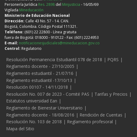
Personería Jurídica
Res. 2898
del
Minjusticia
- 16/05/69
Vigilada
Mineducación
Ministerio de Educación Nacional
Dirección:
Calle 43 No. 57 - 14. CAN.
Bogotá, Colombia. Código Postal 111321.
Teléfono:
(601) 22 22800 - Línea gratuita
fuera de Bogotá: 018000 - 910122 - Fax: (601) 2224953
E-mail:
notificacionesjudiciales@mineducacion.gov.co
Control:
Regulatorio
Legales
Resolución Permanencia Estudiantil 078 de 2018
PQRS
Reglamento docente - 27/10/2005
Reglamento estudiantil - 21/07/16
Reglamento estudiantil -17/10/13
Resolución 00107 - 14/11/2018
Resolución No. 007 de 2023 - Comité PAS
Tarifas y Precios
Estatutos universidad Ean
Reglamento de Bienestar Universitario
Reglamento docente - 18/08/2016
Rendición de Cuentas
Resolución No. 103 de 2018
Reglamento profesoral
Mapa del Sitio