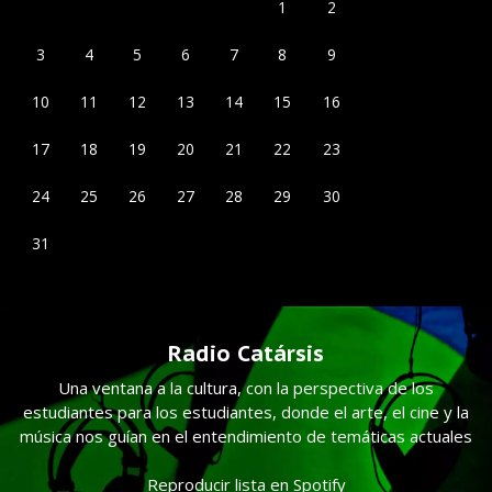
1
2
3
4
5
6
7
8
9
10
11
12
13
14
15
16
17
18
19
20
21
22
23
24
25
26
27
28
29
30
31
Radio Catársis
Una ventana a la cultura, con la perspectiva de los
estudiantes para los estudiantes, donde el arte, el cine y la
música nos guían en el entendimiento de temáticas actuales
Reproducir lista en Spotify