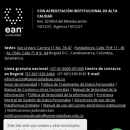
CON ACREDITACIÓN INSTITUCIONAL DE ALTA
CALIDAD
Res. 023654
del
Mineducación
10/12/21, Vigencia 10/12/27
Sedes:
Ean Legacy: Carrera 11 No. 78-47
-
Fundadores: Calle 79 # 11 - 45
-
Av. Chile: Calle 71 # 9 - 84
Bogotá D.C., Cundinamarca, Colombia,
Suramérica.
Línea gratuita nacional:
+57-01-8000-931000
Centro de contacto
en Bogotá:
(57-601) 593 6464
- (57-601) 593 6161
E-mail:
informacion@universidadean.edu.co
Aviso de privacidad
|
Política de Tratamiento de Datos Personales
|
Manual de Cookies u otras Tecnologías
|
Manual de Seguridad de la
Información
|
Política de Seguridad de la Información
|
Programa
Integral de Gestión de Datos Personales
|
Directrices de uso de las
Plataformas Digitales
|
Manual de uso del correo electrónico institucional
| Notificaciones Judiciales Ean:
notificacionesjudiciales@universidadean.edu.co
Este sitio web usa cookies y otras tecnologías,