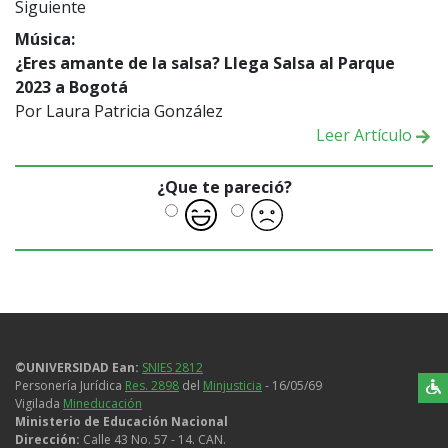
Siguiente
Música:
¿Eres amante de la salsa? Llega Salsa al Parque
2023 a Bogotá
Por Laura Patricia González
Leer Artículo
¿Que te pareció?
©UNIVERSIDAD Ean:
SNIES 2812
Personería Jurídica
Res. 2898
del
Minjusticia
- 16/05/69
Vigilada
Mineducación
Ministerio de Educación Nacional
Dirección:
Calle 43 No. 57 - 14. CAN.