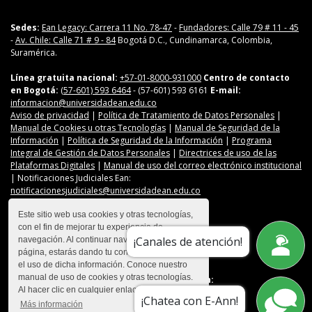
Sedes:
Ean Legacy: Carrera 11 No. 78-47
-
Fundadores: Calle 79 # 11 - 45
-
Av. Chile: Calle 71 # 9 - 84
Bogotá D.C., Cundinamarca, Colombia,
Suramérica.
Línea gratuita nacional:
+57-01-8000-931000
Centro de contacto
en Bogotá:
(57-601) 593 6464
- (57-601) 593 6161
E-mail:
informacion@universidadean.edu.co
Aviso de privacidad
|
Política de Tratamiento de Datos Personales
|
Manual de Cookies u otras Tecnologías
|
Manual de Seguridad de la
Información
|
Política de Seguridad de la Información
|
Programa
Integral de Gestión de Datos Personales
|
Directrices de uso de las
Plataformas Digitales
|
Manual de uso del correo electrónico institucional
| Notificaciones Judiciales Ean:
notificacionesjudiciales@universidadean.edu.co
Este sitio web usa cookies y otras tecnologías,
con el fin de mejorar tu experiencia de
Contáctanos
¡Canales de atención!
navegación. Al continuar navegando en esta
Menú Redes Sociales
página, estarás dando tu consentimiento para
el uso de dicha información. Conoce nuestro
manual de uso de cookies y otras tecnologías.
Descarga nuestra app en:
Al hacer clic en cualquier enlace
¡Chatea con E-Ann!
Más información