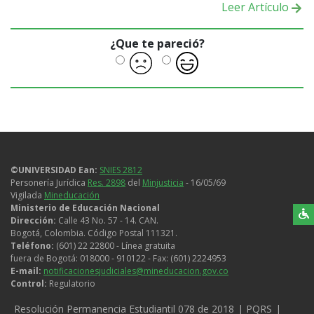
Leer Artículo
¿Que te pareció?
©UNIVERSIDAD Ean:
SNIES 2812
Personería Jurídica
Res. 2898
del
Minjusticia
- 16/05/69
Vigilada
Mineducación
Ministerio de Educación Nacional
Dirección:
Calle 43 No. 57 - 14. CAN.
Bogotá, Colombia. Código Postal 111321.
Teléfono:
(601) 22 22800 - Línea gratuita
fuera de Bogotá: 018000 - 910122 - Fax: (601) 2224953
E-mail:
notificacionesjudiciales@mineducacion.gov.co
Control:
Regulatorio
Legales
Resolución Permanencia Estudiantil 078 de 2018
PQRS