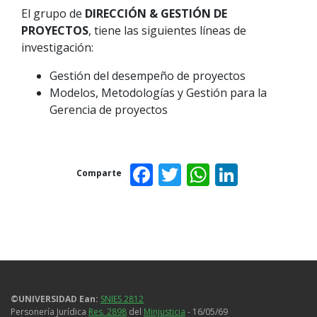
El grupo de
DIRECCIÓN & GESTIÓN DE
PROYECTOS
, tiene las siguientes líneas de
investigación:
Gestión del desempeño de proyectos
Modelos, Metodologías y Gestión para la
Gerencia de proyectos
Facebook
Twitter
WhatsAp
Linked
Comparte
©UNIVERSIDAD Ean:
SNIES 2812
Personería Jurídica
Res. 2898
del
Minjusticia
- 16/05/69