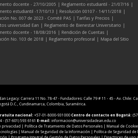
mento docente - 27/10/2005
Reglamento estudiantil - 21/07/16
ento estudiantil -17/10/13
Resolución 00107 - 14/11/2018
ución No. 007 de 2023 - Comité PAS
Tarifas y Precios
tos universidad Ean
Reglamento de Bienestar Universitario
mento docente - 18/08/2016
Rendición de Cuentas
ución No. 103 de 2018
Reglamento profesoral
Mapa del Sitio
Ean Legacy: Carrera 11 No. 78-47
-
Fundadores: Calle 79 # 11 - 45
-
Av. Chile: Ca
gotá D.C., Cundinamarca, Colombia, Suramérica.
ratuita nacional:
+57-01-8000-931000
Centro de contacto en Bogotá:
(57
4
- (57-601) 593 6161
E-mail:
informacion@universidadean.edu.co
e privacidad
|
Política de Tratamiento de Datos Personales
|
Manual de Cookie
ecnologías
|
Manual de Seguridad de la Información
|
Política de Seguridad de 
ción
|
Programa Integral de Gestión de Datos Personales
|
Directrices de uso 