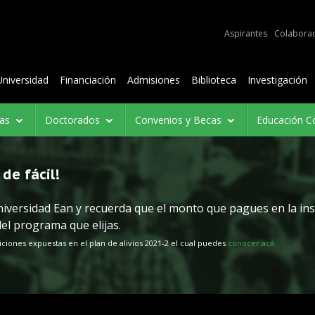
Aspirantes
Colabora
Universidad
Financiación
Admisiones
Biblioteca
Investigación
ías
Doctorados
Convenios y Becas
Educación C
de fácil!
Universidad Ean y recuerda que el monto que pagues en la ins
del programa que elijas.
iciones expuestas en el plan de alivios 2021-2 el cual puedes
conocer acá.