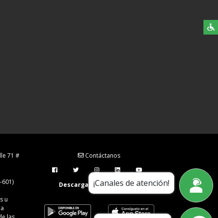
lle 71 #
Contáctanos
-601)
¡Canales de atención!
Descarga nuestra app en:
s u
la
de las