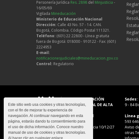
Personería Jurídica
Res. 2898
del
Minjusticia
-
Regla
16/05/69
Reglam
Vigilada
Mineducación
Resol
Ministerio de Educación Nacional
Dirección:
Calle 43 No. 57 - 14. CAN.
Estatu
Bogotá, Colombia. Código Postal 111321.
Regla
Teléfono:
(601) 22 22800 - Línea gratuita
Resol
fuera de Bogotá: 018000 - 910122 - Fax: (601)
2224953
E-mail:
notificacionesjudiciales@mineducacion.gov.co
Control:
Regulatorio
CON ACREDITACIÓN
Sedes:
INSTITUCIONAL DE ALTA
9 - 84
Bo
Este sitio web usa cookies y otras tecnologías,
CALIDAD
con el fin de mejorar tu experiencia de
Res. 023654
del
Línea g
navegación. Al continuar navegando en esta
Mineducación
593 646
página, estarás dando tu consentimiento para
10/12/21, Vigencia 10/12/27
Aviso d
el uso de dicha información. Conoce nuestro
otras T
manual de uso de cookies y otras tecnologías.
Informa
Al hacer clic en cualquier enlace