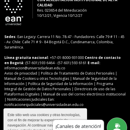
CALIDAD
Res. 023654
del
Mineducación
10/12/21, Vigencia 10/12/27
Sedes:
Ean Legacy: Carrera 11 No. 78-47
-
Fundadores: Calle 79 # 11 - 45
-
Av. Chile: Calle 71 # 9 - 84
Bogotá D.C., Cundinamarca, Colombia,
Suramérica.
Línea gratuita nacional:
+57-01-8000-931000
Centro de contacto
en Bogotá:
(57-601) 593 6464
- (57-601) 593 6161
E-mail:
informacion@universidadean.edu.co
Aviso de privacidad
|
Política de Tratamiento de Datos Personales
|
Manual de Cookies u otras Tecnologías
|
Manual de Seguridad de la
Información
|
Política de Seguridad de la Información
|
Programa
Integral de Gestión de Datos Personales
|
Directrices de uso de las
Plataformas Digitales
|
Manual de uso del correo electrónico institucional
| Notificaciones Judiciales Ean:
notificacionesjudiciales@universidadean.edu.co
Este sitio web usa cookies y otras tecnologías,
con el fin de mejorar tu experiencia de
Contáctanos
¡Canales de atención!
navegación. Al continuar navegando en esta
Menú Redes Sociales