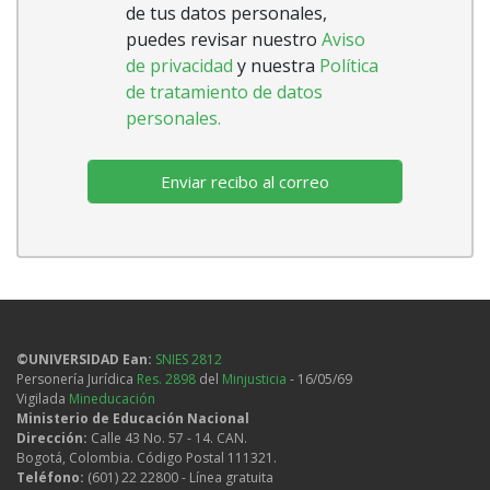
de tus datos personales,
puedes revisar nuestro
Aviso
de privacidad
y nuestra
Política
de tratamiento de datos
personales.
©UNIVERSIDAD Ean:
SNIES 2812
Personería Jurídica
Res. 2898
del
Minjusticia
- 16/05/69
Vigilada
Mineducación
Ministerio de Educación Nacional
Dirección:
Calle 43 No. 57 - 14. CAN.
Bogotá, Colombia. Código Postal 111321.
Teléfono:
(601) 22 22800 - Línea gratuita