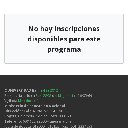
No hay inscripciones
disponibles para este
programa
©UNIVERSIDAD Ean:
SNIES 2812
Personería Jurídica
Res. 2898
del
Minjusticia
- 16/05/69
Vigilada
Mineducación
Ministerio de Educación Nacional
Dirección:
Calle 43 No. 57 - 14. CAN.
Bogotá, Colombia. Código Postal 111321.
Teléfono:
(601) 22 22800 - Línea gratuita
fuera de Bogotá: 018000 - 910122 - Fax: (601) 2224953