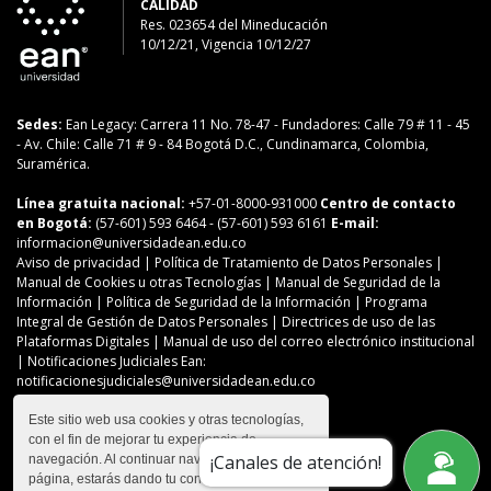
CALIDAD
Res. 023654
del
Mineducación
10/12/21, Vigencia 10/12/27
Sedes:
Ean Legacy: Carrera 11 No. 78-47
-
Fundadores: Calle 79 # 11 - 45
-
Av. Chile: Calle 71 # 9 - 84
Bogotá D.C., Cundinamarca, Colombia,
Suramérica.
Línea gratuita nacional:
+57-01-8000-931000
Centro de contacto
en Bogotá:
(57-601) 593 6464
- (57-601) 593 6161
E-mail:
informacion@universidadean.edu.co
Aviso de privacidad
|
Política de Tratamiento de Datos Personales
|
Manual de Cookies u otras Tecnologías
|
Manual de Seguridad de la
Información
|
Política de Seguridad de la Información
|
Programa
Integral de Gestión de Datos Personales
|
Directrices de uso de las
Plataformas Digitales
|
Manual de uso del correo electrónico institucional
| Notificaciones Judiciales Ean:
notificacionesjudiciales@universidadean.edu.co
Este sitio web usa cookies y otras tecnologías,
con el fin de mejorar tu experiencia de
Contáctanos
¡Canales de atención!
navegación. Al continuar navegando en esta
Menú Redes Sociales
página, estarás dando tu consentimiento para