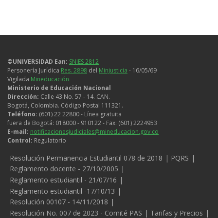
©UNIVERSIDAD Ean:
SNIES 2812
Personería Jurídica
Res. 2898
del
Minjusticia
- 16/05/69
Vigilada
Mineducación
Ministerio de Educación Nacional
Dirección:
Calle 43 No. 57 - 14. CAN.
Bogotá, Colombia. Código Postal 111321.
Teléfono:
(601) 22 22800 - Línea gratuita
fuera de Bogotá: 018000 - 910122 - Fax: (601) 2224953
E-mail:
notificacionesjudiciales@mineducacion.gov.co
Control:
Regulatorio
Legales
Resolución Permanencia Estudiantil 078 de 2018
PQRS
Reglamento docente - 27/10/2005
Reglamento estudiantil - 21/07/16
Reglamento estudiantil -17/10/13
Resolución 00107 - 14/11/2018
Resolución No. 007 de 2023 - Comité PAS
Tarifas y Precios