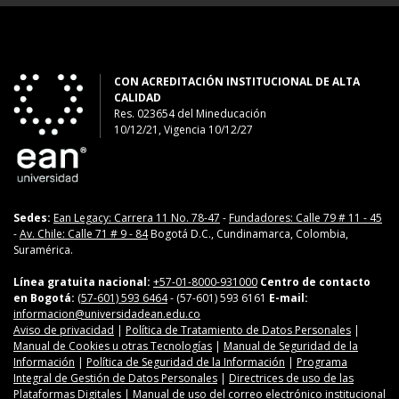
CON ACREDITACIÓN INSTITUCIONAL DE ALTA
CALIDAD
Res. 023654
del
Mineducación
10/12/21, Vigencia 10/12/27
Sedes:
Ean Legacy: Carrera 11 No. 78-47
-
Fundadores: Calle 79 # 11 - 45
-
Av. Chile: Calle 71 # 9 - 84
Bogotá D.C., Cundinamarca, Colombia,
Suramérica.
Línea gratuita nacional:
+57-01-8000-931000
Centro de contacto
en Bogotá:
(57-601) 593 6464
- (57-601) 593 6161
E-mail:
informacion@universidadean.edu.co
Aviso de privacidad
|
Política de Tratamiento de Datos Personales
|
Manual de Cookies u otras Tecnologías
|
Manual de Seguridad de la
Información
|
Política de Seguridad de la Información
|
Programa
Integral de Gestión de Datos Personales
|
Directrices de uso de las
Plataformas Digitales
|
Manual de uso del correo electrónico institucional