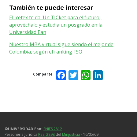
También te puede interesar
El Icetex te da 'Un TICket para el futuro',
aprovéchalo y estudia un posgrado en la
Universidad Ean
Nuestro MBA virtual sigue siendo el mejor de
Colombia, según el ranking FSO
Facebook
Twitter
WhatsAp
Linked
Comparte
©UNIVERSIDAD Ean:
SNIES 2812
Personería Jurídica
Res. 2898
del
Minjusticia
- 16/05/69