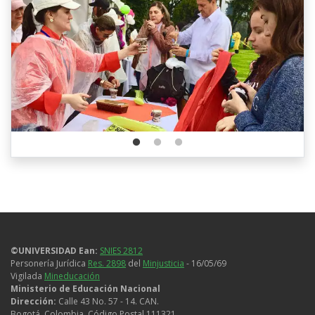
©UNIVERSIDAD Ean:
SNIES 2812
Personería Jurídica
Res. 2898
del
Minjusticia
- 16/05/69
Vigilada
Mineducación
Ministerio de Educación Nacional
Dirección:
Calle 43 No. 57 - 14. CAN.
Bogotá, Colombia. Código Postal 111321.