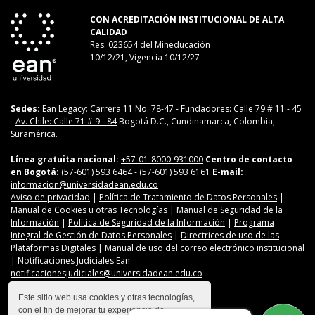
CON ACREDITACIÓN INSTITUCIONAL DE ALTA
CALIDAD
Res. 023654
del
Mineducación
10/12/21, Vigencia 10/12/27
Sedes:
Ean Legacy: Carrera 11 No. 78-47
-
Fundadores: Calle 79 # 11 - 45
-
Av. Chile: Calle 71 # 9 - 84
Bogotá D.C., Cundinamarca, Colombia,
Suramérica.
Línea gratuita nacional:
+57-01-8000-931000
Centro de contacto
en Bogotá:
(57-601) 593 6464
- (57-601) 593 6161
E-mail:
informacion@universidadean.edu.co
Aviso de privacidad
|
Política de Tratamiento de Datos Personales
|
Manual de Cookies u otras Tecnologías
|
Manual de Seguridad de la
Información
|
Política de Seguridad de la Información
|
Programa
Integral de Gestión de Datos Personales
|
Directrices de uso de las
Plataformas Digitales
|
Manual de uso del correo electrónico institucional
| Notificaciones Judiciales Ean:
notificacionesjudiciales@universidadean.edu.co
Este sitio web usa cookies y otras tecnologías,
con el fin de mejorar tu experiencia de