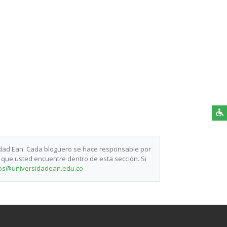
p
In
idad Ean. Cada bloguero se hace responsable por
 que usted encuentre dentro de esta sección. Si
os@universidadean.edu.co