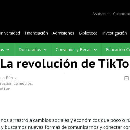
e audiencias
Aspirantes
Colabora
Contenidos
Universidad
Financiación
Admisiones
Biblioteca
Investigación
ías
Doctorados
Convenios y Becas
Educación C
La revolución de TikTo
pes Pérez
Gestión de medios.
ad Ean
0 nos arrastró a cambios sociales y económicos que poco o
 y buscamos nuevas formas de comunicarnos y conectar con