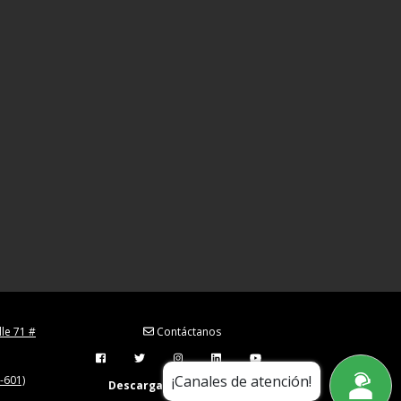
lle 71 #
Contáctanos
Menú Redes Sociales
¡Canales de atención!
-601)
Descarga nuestra app en: