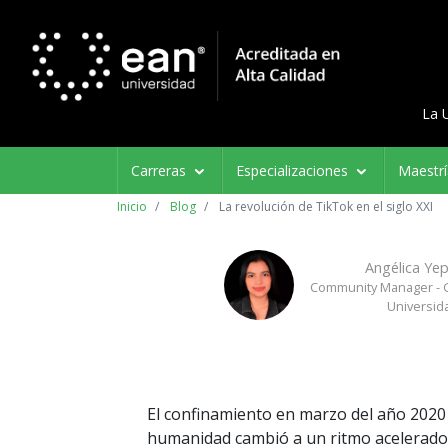
Menú d
Menu 
La 
Navegación
Carreras
Especializaciones
Maestr
principal
Inicio
Blog
La revolución de TikTok en el siglo XXI
Angélica Ye
Community Manager - 
Universid
El confinamiento en marzo del año 202
humanidad cambió a un ritmo acelerado