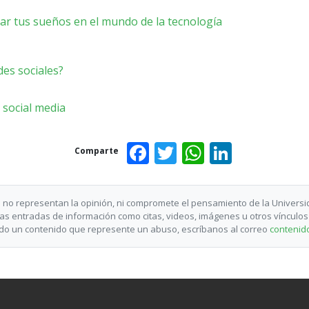
ar tus sueños en el mundo de la tecnología
es sociales?
l social media
Facebook
Twitter
WhatsAp
Linked
Comparte
 no representan la opinión, ni compromete el pensamiento de la Univers
las entradas de información como citas, videos, imágenes u otros vínculos
endo un contenido que represente un abuso, escríbanos al correo
contenid