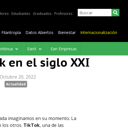
dores
Estudiantes
Graduados
Profesores
Filantropía
Datos Abiertos
Bienestar
Internacionalización
ontinua
EanX
Ean Empresas
k en el siglo XXI
Octubre 20, 2022
Actualidad
 nada imaginamos en su momento. La
 los otros.
TikTok
, una de las