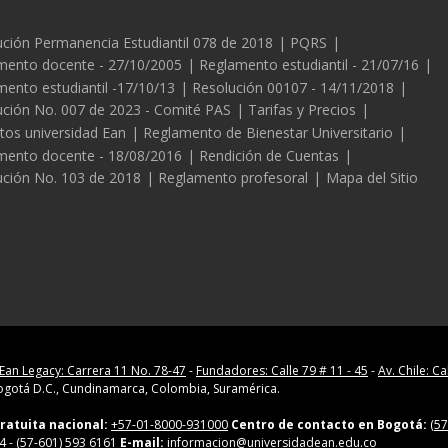
es
ción Permanencia Estudiantil 078 de 2018
PQRS
mento docente - 27/10/2005
Reglamento estudiantil - 21/07/16
ento estudiantil -17/10/13
Resolución 00107 - 14/11/2018
ución No. 007 de 2023 - Comité PAS
Tarifas y Precios
tos universidad Ean
Reglamento de Bienestar Universitario
mento docente - 18/08/2016
Rendición de Cuentas
ución No. 103 de 2018
Reglamento profesoral
Mapa del Sitio
Ean Legacy: Carrera 11 No. 78-47
-
Fundadores: Calle 79 # 11 - 45
-
Av. Chile: Ca
gotá D.C., Cundinamarca, Colombia, Suramérica.
ratuita nacional:
+57-01-8000-931000
Centro de contacto en Bogotá:
(57
4
- (57-601) 593 6161
E-mail:
informacion@universidadean.edu.co