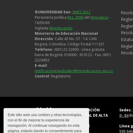
Legal
©UNIVERSIDAD Ean:
SNIES 2812
Resolu
Personería Jurídica
Res. 2898
del
Minjusticia
-
Regla
16/05/69
Reglam
Vigilada
Mineducación
Resol
Ministerio de Educación Nacional
Dirección:
Calle 43 No. 57 - 14. CAN.
Estatu
Bogotá, Colombia. Código Postal 111321.
Regla
Teléfono:
(601) 22 22800 - Línea gratuita
Resol
fuera de Bogotá: 018000 - 910122 - Fax: (601)
2224953
E-mail:
notificacionesjudiciales@mineducacion.gov.co
Control:
Regulatorio
CON ACREDITACIÓN
Sedes:
INSTITUCIONAL DE ALTA
9 - 84
Bo
Este sitio web usa cookies y otras tecnologías,
CALIDAD
con el fin de mejorar tu experiencia de
Res. 023654
del
Línea g
navegación. Al continuar navegando en esta
Mineducación
593 646
página, estarás dando tu consentimiento para