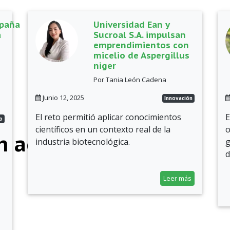
mpaña
Universidad Ean y
a
Sucroal S.A. impulsan
emprendimientos con
micelio de Aspergillus
niger
Por Tania León Cadena
Junio 12, 2025
Innovación
El reto permitió aplicar conocimientos
E
o
científicos en un contexto real de la
o
an acompaña
industria biotecnológica.
g
d
Leer más