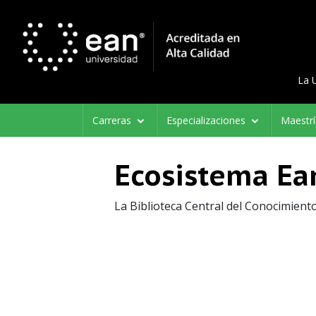
Menú d
Menu 
La 
Navegación
Carreras
Especializaciones
Maestr
principal
Ecosistema Ea
La Biblioteca Central del Conocimient