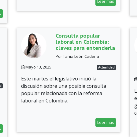
Leer más
s
Consulta popular
laboral en Colombia:
claves para entenderla
s
Por Tania León Cadena
Mayo 13, 2025
Actualidad
Este martes el legislativo inició la
discusión sobre una posible consulta
d
L
popular relacionada con la reforma
e
laboral en Colombia.
g
c
Leer más
s