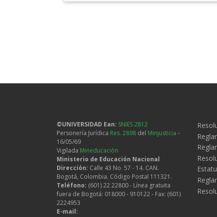
Paginación
Legal
©UNIVERSIDAD Ean:
SNIES 2812
Resolu
Personería Jurídica
Res. 2898
del
Minjusticia
-
Regla
16/05/69
Reglam
Vigilada
Mineducación
Resol
Ministerio de Educación Nacional
Dirección:
Calle 43 No. 57 - 14. CAN.
Estatu
Bogotá, Colombia. Código Postal 111321.
Regla
Teléfono:
(601) 22 22800 - Línea gratuita
Resol
fuera de Bogotá: 018000 - 910122 - Fax: (601)
2224953
E-mail: