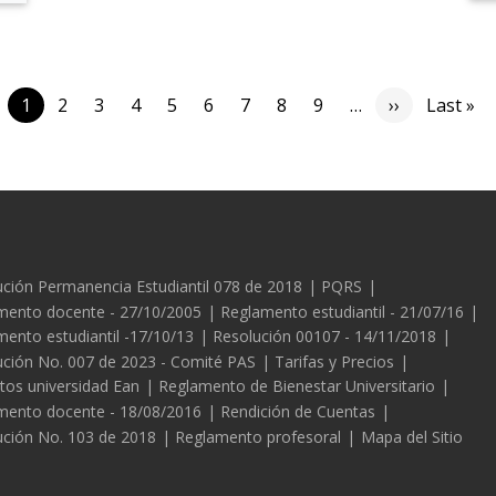
Siguiente p
Úl
1
2
3
4
5
6
7
8
9
…
››
Last »
es
ción Permanencia Estudiantil 078 de 2018
PQRS
mento docente - 27/10/2005
Reglamento estudiantil - 21/07/16
ento estudiantil -17/10/13
Resolución 00107 - 14/11/2018
ución No. 007 de 2023 - Comité PAS
Tarifas y Precios
tos universidad Ean
Reglamento de Bienestar Universitario
mento docente - 18/08/2016
Rendición de Cuentas
ución No. 103 de 2018
Reglamento profesoral
Mapa del Sitio