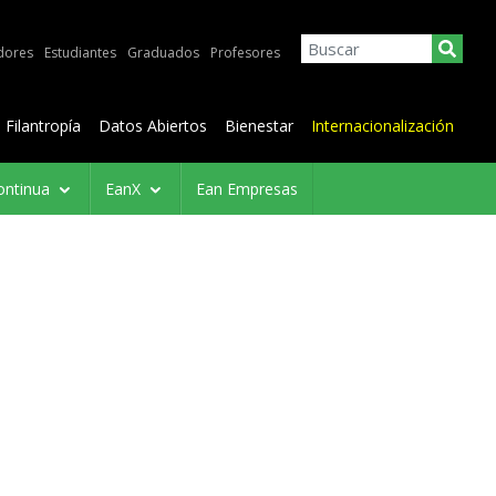
dores
Estudiantes
Graduados
Profesores
Filantropía
Datos Abiertos
Bienestar
Internacionalización
ontinua
EanX
Ean Empresas