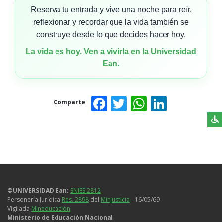
Reserva tu entrada y vive una noche para reír,
reflexionar y recordar que la vida también se
construye desde lo que decides hacer hoy.
La vida es hoy. Ven a vivirla en la Universidad
Ean.
Facebook
Twitter
WhatsAp
Linked
Comparte
©UNIVERSIDAD Ean:
SNIES 2812
Personería Jurídica
Res. 2898
del
Minjusticia
- 16/05/69
Vigilada
Mineducación
Ministerio de Educación Nacional