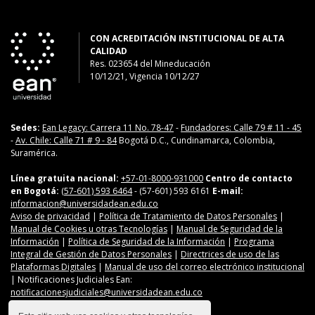
CON ACREDITACIÓN INSTITUCIONAL DE ALTA
CALIDAD
Res. 023654
del
Mineducación
10/12/21, Vigencia 10/12/27
Sedes:
Ean Legacy: Carrera 11 No. 78-47
-
Fundadores: Calle 79 # 11 - 45
-
Av. Chile: Calle 71 # 9 - 84
Bogotá D.C., Cundinamarca, Colombia,
Suramérica.
Línea gratuita nacional:
+57-01-8000-931000
Centro de contacto
en Bogotá:
(57-601) 593 6464
- (57-601) 593 6161
E-mail:
informacion@universidadean.edu.co
Aviso de privacidad
|
Política de Tratamiento de Datos Personales
|
Manual de Cookies u otras Tecnologías
|
Manual de Seguridad de la
Información
|
Política de Seguridad de la Información
|
Programa
Integral de Gestión de Datos Personales
|
Directrices de uso de las
Plataformas Digitales
|
Manual de uso del correo electrónico institucional
| Notificaciones Judiciales Ean:
notificacionesjudiciales@universidadean.edu.co