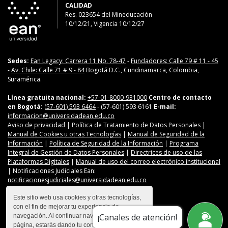
CALIDAD
Res. 023654
del
Mineducación
10/12/21, Vigencia 10/12/27
Sedes:
Ean Legacy: Carrera 11 No. 78-47
-
Fundadores: Calle 79 # 11 - 45
-
Av. Chile: Calle 71 # 9 - 84
Bogotá D.C., Cundinamarca, Colombia,
Suramérica.
Línea gratuita nacional:
+57-01-8000-931000
Centro de contacto
en Bogotá:
(57-601) 593 6464
- (57-601) 593 6161
E-mail:
informacion@universidadean.edu.co
Aviso de privacidad
|
Política de Tratamiento de Datos Personales
|
Manual de Cookies u otras Tecnologías
|
Manual de Seguridad de la
Información
|
Política de Seguridad de la Información
|
Programa
Integral de Gestión de Datos Personales
|
Directrices de uso de las
Plataformas Digitales
|
Manual de uso del correo electrónico institucional
| Notificaciones Judiciales Ean:
notificacionesjudiciales@universidadean.edu.co
Este sitio web usa cookies y otras tecnologías,
con el fin de mejorar tu experiencia de
Contáctanos
¡Canales de atención!
navegación. Al continuar navegando en esta
Menú Redes Sociales
página, estarás dando tu consentimiento para