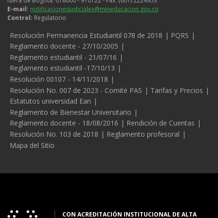
fuera de Bogotá: 018000 - 910122 - Fax: (601) 2224953
E-mail:
notificacionesjudiciales@mineducacion.gov.co
Control:
Regulatorio
Legales
Resolución Permanencia Estudiantil 078 de 2018
PQRS
Reglamento docente - 27/10/2005
Reglamento estudiantil - 21/07/16
Reglamento estudiantil -17/10/13
Resolución 00107 - 14/11/2018
Resolución No. 007 de 2023 - Comité PAS
Tarifas y Precios
Estatutos universidad Ean
Reglamento de Bienestar Universitario
Reglamento docente - 18/08/2016
Rendición de Cuentas
Resolución No. 103 de 2018
Reglamento profesoral
Mapa del Sitio
CON ACREDITACIÓN INSTITUCIONAL DE ALTA