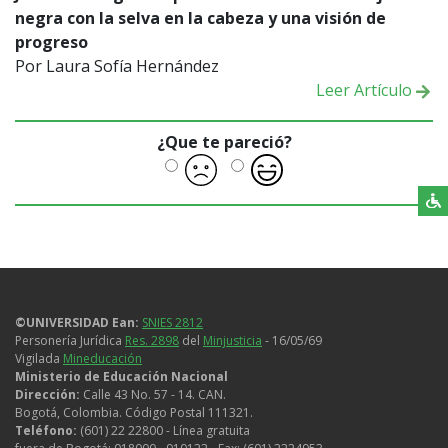
negra con la selva en la cabeza y una visión de
progreso
Por Laura Sofía Hernández
Leer Artículo
¿Que te pareció?
©UNIVERSIDAD Ean:
SNIES 2812
Personería Jurídica
Res. 2898
del
Minjusticia
- 16/05/69
Vigilada
Mineducación
Ministerio de Educación Nacional
Dirección:
Calle 43 No. 57 - 14. CAN.
Bogotá, Colombia. Código Postal 111321.
Teléfono:
(601) 22 22800 - Línea gratuita