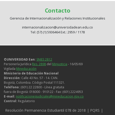
Contacto
Gerencia de Internacionalización y Relaciones Institucionales
internacionalizacion@universidadean.edu.co
Tel: (57) (1) 5936464 Ext.: 2959 / 1178
©UNIVERSIDAD Ean:
SNIES 2812
Personería Jurídica
Res. 2898
del
Minjusticia
- 16/05/69
Vigilada
Mineducación
Ministerio de Educación Nacional
Dirección:
Calle 43 No. 57 - 14. CAN.
Bogotá, Colombia. Código Postal 111321.
Teléfono:
(601) 22 22800 - Línea gratuita
fuera de Bogotá: 018000 - 910122 - Fax: (601) 2224953
E-mail:
notificacionesjudiciales@mineducacion.gov.co
Control:
Regulatorio
Legales
Resolución Permanencia Estudiantil 078 de 2018
PQRS