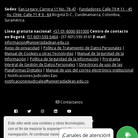
Sedes:
Ean Legacy: Carrera 11 No. 78-47
-
Fundadores: Calle 79 # 11 - 45
-
Av. Chile: Calle 71 # 9 - 84
Bogotá D.C., Cundinamarca, Colombia,
Suramérica.
Línea gratuita nacional:
+57-01-8000-931000
Centro de contacto
en Bogotá:
(57-601) 593 6464
- (57-601) 593 6161
E-mail:
informacion@universidadean.edu.co
Aviso de privacidad
|
Política de Tratamiento de Datos Personales
|
Manual de Cookies u otras Tecnologías
|
Manual de Seguridad de la
Información
|
Política de Seguridad de la Información
|
Programa
Integral de Gestión de Datos Personales
|
Directrices de uso de las
Plataformas Digitales
|
Manual de uso del correo electrónico institucional
| Notificaciones Judiciales Ean:
notificacionesjudiciales@universidadean.edu.co
Contáctanos
Menú Redes Sociales
Descarga nuestra app en:
Este sitio web usa cookies y otras tecnologías,
con el fin de mejorar tu experiencia de
¡Canales de atención!
navegación. Al continuar navegando en esta