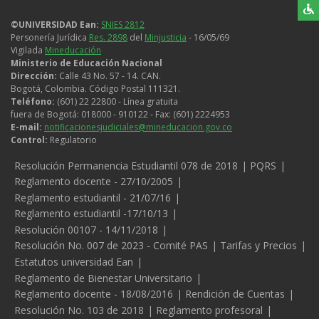
©UNIVERSIDAD Ean:
SNIES 2812
Personería Jurídica
Res. 2898
del
Minjusticia
- 16/05/69
Vigilada
Mineducación
Ministerio de Educación Nacional
Dirección:
Calle 43 No. 57 - 14. CAN.
Bogotá, Colombia. Código Postal 111321.
Teléfono:
(601) 22 22800 - Línea gratuita
fuera de Bogotá: 018000 - 910122 - Fax: (601) 2224953
E-mail:
notificacionesjudiciales@mineducacion.gov.co
Control:
Regulatorio
Legales
Resolución Permanencia Estudiantil 078 de 2018
PQRS
Reglamento docente - 27/10/2005
Reglamento estudiantil - 21/07/16
Reglamento estudiantil -17/10/13
Resolución 00107 - 14/11/2018
Resolución No. 007 de 2023 - Comité PAS
Tarifas y Precios
Estatutos universidad Ean
Reglamento de Bienestar Universitario
Reglamento docente - 18/08/2016
Rendición de Cuentas
Resolución No. 103 de 2018
Reglamento profesoral