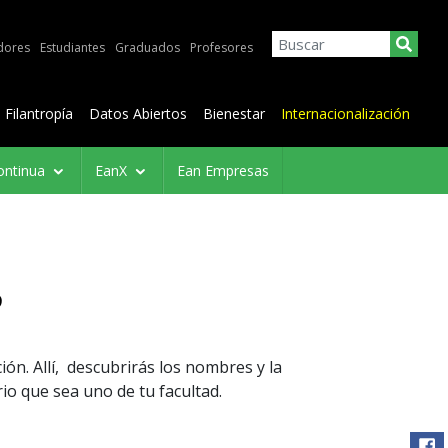
dores
Estudiantes
Graduados
Profesores
Filantropía
Datos Abiertos
Bienestar
Internacionalización
ontinua
EanX
Ean Empresas
?
ión. Allí, descubrirás los nombres y la
rio que sea uno de tu facultad.