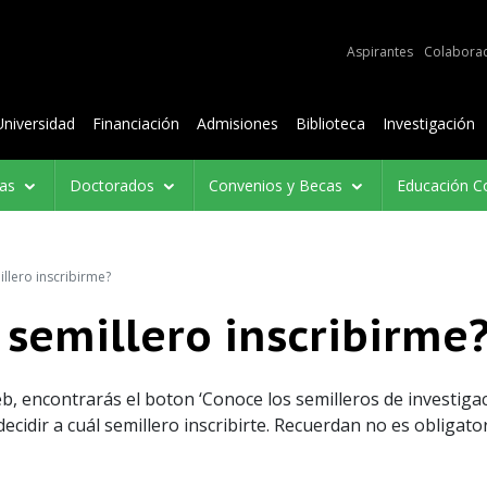
e audiencias
Aspirantes
Colabora
Contenidos
Universidad
Financiación
Admisiones
Biblioteca
Investigación
ías
Doctorados
Convenios y Becas
Educación C
llero inscribirme?
 semillero inscribirme
eb, encontrarás el boton ‘Conoce los semilleros de investigac
ecidir a cuál semillero inscribirte. Recuerdan no es obligato