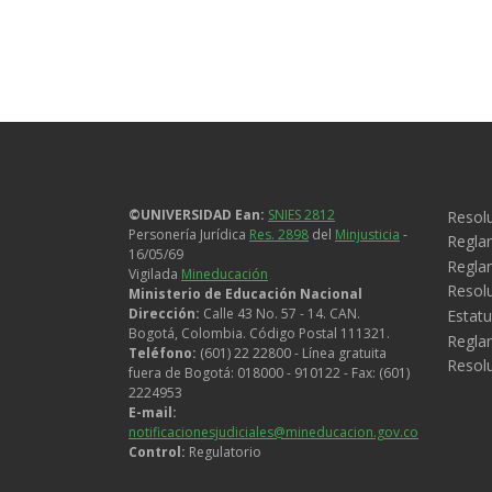
Legal
©UNIVERSIDAD Ean:
SNIES 2812
Resolu
Personería Jurídica
Res. 2898
del
Minjusticia
-
Regla
16/05/69
Reglam
Vigilada
Mineducación
Resol
Ministerio de Educación Nacional
Dirección:
Calle 43 No. 57 - 14. CAN.
Estatu
Bogotá, Colombia. Código Postal 111321.
Regla
Teléfono:
(601) 22 22800 - Línea gratuita
Resol
fuera de Bogotá: 018000 - 910122 - Fax: (601)
2224953
E-mail:
notificacionesjudiciales@mineducacion.gov.co
Control:
Regulatorio