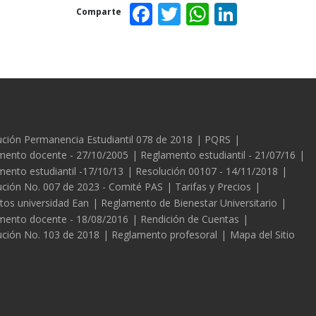
Facebook
Twitter
WhatsAp
Linked
Comparte
es
ción Permanencia Estudiantil 078 de 2018
PQRS
mento docente - 27/10/2005
Reglamento estudiantil - 21/07/16
ento estudiantil -17/10/13
Resolución 00107 - 14/11/2018
ución No. 007 de 2023 - Comité PAS
Tarifas y Precios
tos universidad Ean
Reglamento de Bienestar Universitario
mento docente - 18/08/2016
Rendición de Cuentas
ución No. 103 de 2018
Reglamento profesoral
Mapa del Sitio