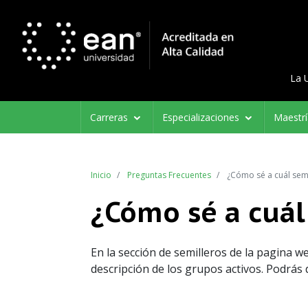
Menú d
Menu 
La 
Navegación
Carreras
Especializaciones
Maestr
principal
Inicio
Preguntas Frecuentes
¿Cómo sé a cuál semi
¿Cómo sé a cuál
En la sección de semilleros de la pagina w
descripción de los grupos activos. Podrás d