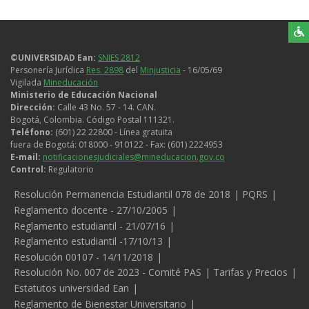
©UNIVERSIDAD Ean:
SNIES 2812
Personería Jurídica
Res. 2898
del
Minjusticia
- 16/05/69
Vigilada
Mineducación
Ministerio de Educación Nacional
Dirección:
Calle 43 No. 57 - 14. CAN.
Bogotá, Colombia. Código Postal 111321.
Teléfono:
(601) 22 22800 - Línea gratuita
fuera de Bogotá: 018000 - 910122 - Fax: (601) 2224953
E-mail:
notificacionesjudiciales@mineducacion.gov.co
Control:
Regulatorio
Legales
Resolución Permanencia Estudiantil 078 de 2018
PQRS
Reglamento docente - 27/10/2005
Reglamento estudiantil - 21/07/16
Reglamento estudiantil -17/10/13
Resolución 00107 - 14/11/2018
Resolución No. 007 de 2023 - Comité PAS
Tarifas y Precios
Estatutos universidad Ean
Reglamento de Bienestar Universitario