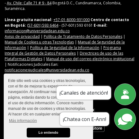
-
Av. Chile: Calle 71 # 9 - 84
Bogotá D.C., Cundinamarca, Colombia,
Suramérica.
Línea gratuita nacional:
+57-01-8000-931000
Centro de contacto
en Bogotá:
(57-601) 593 6464
- (57-601) 593 6161
E-mail:
informacion@universidadean.edu.co
Aviso de privacidad
|
Política de Tratamiento de Datos Personales
|
Manual de Cookies u otras Tecnologías
|
Manual de Seguridad de la
Información
|
Política de Seguridad de la Información
|
Programa
Integral de Gestión de Datos Personales
|
Directrices de uso de las
Plataformas Digitales
|
Manual de uso del correo electrónico institucional
| Notificaciones Judiciales Ean:
notificacionesjudiciales@universidadean.edu.co
Este sitio web usa cookies y otras tecnologías,
con el fin de mejorar tu experiencia de
Contáctanos
¡Canales de atención!
navegación. Al continuar navegando en esta
Menú Redes Sociales
página, estarás dando tu consentimiento para
el uso de dicha información. Conoce nuestro
manual de uso de cookies y otras tecnologías.
Descarga nuestra app en:
Al hacer clic en cualquier enlace
¡Chatea con E-Ann!
Más información
Lo entiendo