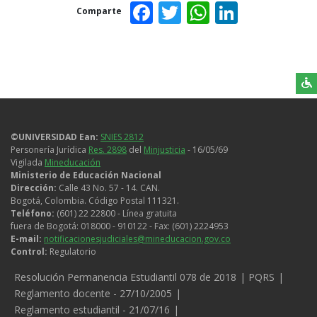
Facebook
Twitter
WhatsAp
Linked
Comparte
©UNIVERSIDAD Ean:
SNIES 2812
Personería Jurídica
Res. 2898
del
Minjusticia
- 16/05/69
Vigilada
Mineducación
Ministerio de Educación Nacional
Dirección:
Calle 43 No. 57 - 14. CAN.
Bogotá, Colombia. Código Postal 111321.
Teléfono:
(601) 22 22800 - Línea gratuita
fuera de Bogotá: 018000 - 910122 - Fax: (601) 2224953
E-mail:
notificacionesjudiciales@mineducacion.gov.co
Control:
Regulatorio
Legales
Resolución Permanencia Estudiantil 078 de 2018
PQRS
Reglamento docente - 27/10/2005
Reglamento estudiantil - 21/07/16