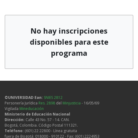
No hay inscripciones
disponibles para este
programa
©UNIVERSIDAD Ean:
SNIES 2812
Personería Jurídica
Res. 2898
del
Minjusticia
- 16/05/69
Vigilada
Mineducación
Ministerio de Educación Nacional
Dirección:
Calle 43 No. 57 - 14. CAN.
Bogotá, Colombia. Código Postal 111321.
Teléfono:
(601) 22 22800 - Línea gratuita
fuera de Bogotá: 018000 - 910122 - Fax: (601) 2224953