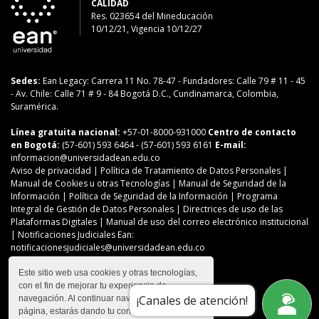
CALIDAD
Res. 023654
del
Mineducación
10/12/21, Vigencia 10/12/27
Sedes:
Ean Legacy: Carrera 11 No. 78-47
-
Fundadores: Calle 79 # 11 - 45
-
Av. Chile: Calle 71 # 9 - 84
Bogotá D.C., Cundinamarca, Colombia,
Suramérica.
Línea gratuita nacional:
+57-01-8000-931000
Centro de contacto
en Bogotá:
(57-601) 593 6464
- (57-601) 593 6161
E-mail:
informacion@universidadean.edu.co
Aviso de privacidad
|
Política de Tratamiento de Datos Personales
|
Manual de Cookies u otras Tecnologías
|
Manual de Seguridad de la
Información
|
Política de Seguridad de la Información
|
Programa
Integral de Gestión de Datos Personales
|
Directrices de uso de las
Plataformas Digitales
|
Manual de uso del correo electrónico institucional
| Notificaciones Judiciales Ean:
notificacionesjudiciales@universidadean.edu.co
Este sitio web usa cookies y otras tecnologías,
con el fin de mejorar tu experiencia de
Contáctanos
¡Canales de atención!
navegación. Al continuar navegando en esta
Menú Redes Sociales
página, estarás dando tu consentimiento para