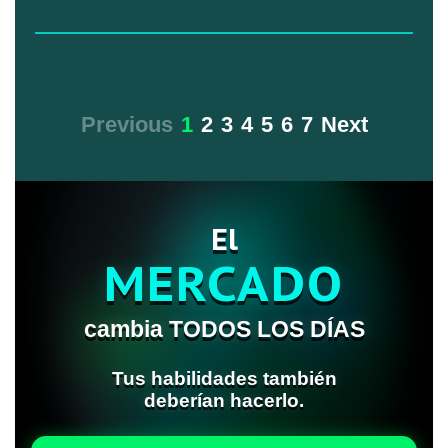
Previous
1
2
3
4
5
6
7
Next
El
MERCADO
cambia TODOS LOS DÍAS
Tus habilidades también
deberían hacerlo.