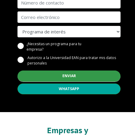
con2
Correo electrónico
Programa
¿Necesitas un programa para tu
con3
empresa?
Autorizo a la Universidad EAN para tratar mis datos
personales
WHATSAPP
Empresas y