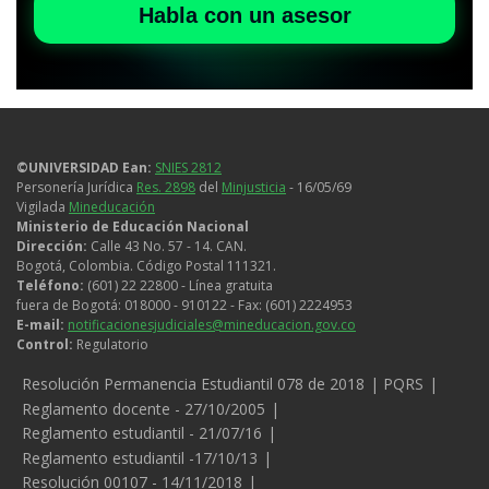
Habla con un asesor
©UNIVERSIDAD Ean:
SNIES 2812
Personería Jurídica
Res. 2898
del
Minjusticia
- 16/05/69
Vigilada
Mineducación
Ministerio de Educación Nacional
Dirección:
Calle 43 No. 57 - 14. CAN.
Bogotá, Colombia. Código Postal 111321.
Teléfono:
(601) 22 22800 - Línea gratuita
fuera de Bogotá: 018000 - 910122 - Fax: (601) 2224953
E-mail:
notificacionesjudiciales@mineducacion.gov.co
Control:
Regulatorio
Legales
Resolución Permanencia Estudiantil 078 de 2018
PQRS
Reglamento docente - 27/10/2005
Reglamento estudiantil - 21/07/16
Reglamento estudiantil -17/10/13
Resolución 00107 - 14/11/2018